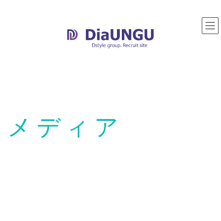
コ
ナ
ン
ビ
テ
ゲ
ン
ー
ツ
シ
へ
ョ
ス
ン
キ
に
ッ
移
プ
動
メディア