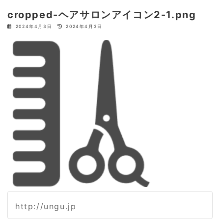
cropped-ヘアサロンアイコン2-1.png
最
2024年4月3日
2024年4月3日
終
更
新
日
時
:
http://ungu.jp