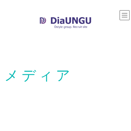
コ
ナ
ン
ビ
テ
ゲ
ン
ー
ツ
シ
へ
ョ
ス
ン
キ
に
ッ
移
プ
動
メディア