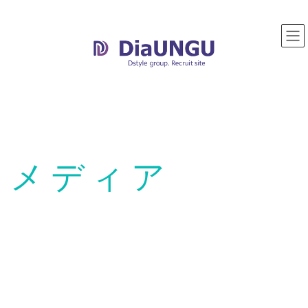
コ
ナ
ン
ビ
テ
ゲ
ン
ー
ツ
シ
へ
ョ
ス
ン
キ
に
ッ
移
プ
動
メディア